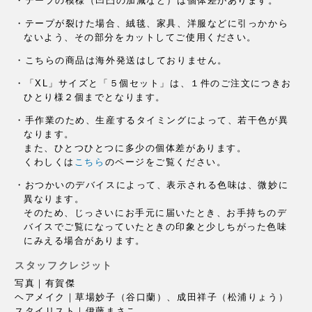
・テープの模様（凹凸の加減など）は個体差があります。
・テープが裂けた場合、絨毯、家具、洋服などに引っかから
ないよう、
その部分をカットしてご使用ください。
・こちらの商品は海外発送はしておりません。
・「XL」サイズと「５個セット」は、
１件のご注文につきお
ひとり様２個までとなります。
・手作業のため、
生産するタイミングによって、若干色が異
なります。
また、ひとつひとつに多少の個体差があります。
くわしくは
こちら
のページをご覧ください。
・おつかいのデバイスによって、
表示される色味は、微妙に
異なります。
そのため、じっさいにお手元に届いたとき、
お手持ちのデ
バイスでご覧になっていたときの印象と
少しちがった色味
にみえる場合があります。
スタッフクレジット
写真｜有賀傑
ヘアメイク｜草場妙子（谷口蘭）、成田祥子（松浦りょう）
スタイリスト｜伊藤まさこ