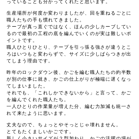
っていることも
分かってくれたと思います。
生産場所が何度か変わりましたが、
回を重ねるごとに
職人たちの手も慣れてきました。
テープが真っ直ぐではなく、
ほんの少しカーブしてい
るので
最初の工程の底を編んでいくのが実は難しいポ
イントです。
職人ひとりひとり、
テープを引っ張る強さが違うとこ
ろはいつもと変わらずで、
サイズに少しばらつきが出
てしまう理由です。
昨年のロックダウン後、
かごを編む職人たちの約半数
が別の仕事に就き、
かごの仕上がりが極端に遅くなっ
てしまいました。
それでも、「これしかできないから」と言って、
かご
を編んでくれた職人たち。
一人ひとりの作業量が増えた分、
編む力加減も統一さ
れて来たように思います。
丈夫なので、ちょっとやそっとじゃ壊れません。
とてもたくましいかごです。
新しく小さいサイズが２型加わり、
かごの活躍の場が