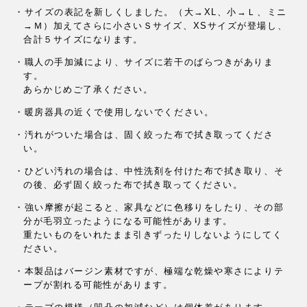
・サイズの表記を新しくしました。（大→XL、小→Ｌ、ミニ
→Ｍ）
加えてさらに小さいＳサイズ、XSサイズが登場し、
合計５サイズになります。
・職人の手加減により、サイズに若干のばらつきがありま
す。
あらかじめご了承ください。
・暖房器具の近くで使用しないでください。
・汚れがついた場合は、固く絞った布で拭き取ってくださ
い。
・ひどい汚れの場合は、中性洗剤を付けた布で拭き取り、そ
の後、
必ず固く絞った布で拭き取ってください。
・強い摩擦が起こると、家具などに色移りをしたり、
その部
分が毛羽立ったようになる可能性があります。
重たいものをいれたまま引きずったりしないようにしてく
ださい。
・本製品はバージン素材ですが、
極端な乾燥や寒さによりテ
ープが割れる可能性があります。