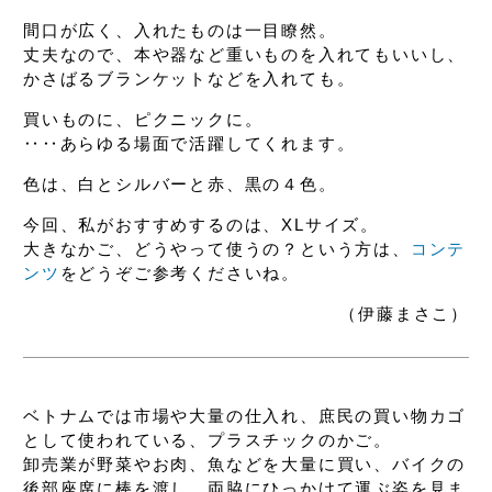
間口が広く、
入れたものは一目瞭然。
丈夫なので、本や器など重いものを入れてもいいし、
かさばるブランケットなどを入れても。
買いものに、ピクニックに。
‥‥あらゆる場面で活躍してくれます。
色は、白とシルバーと赤、黒の４色。
今回、私がおすすめするのは、XLサイズ。
大きなかご、どうやって使うの？という方は、
コンテ
ンツ
をどうぞご参考くださいね。
（伊藤まさこ）
ベトナムでは市場や大量の仕入れ、
庶民の買い物カゴ
として使われている、
プラスチックのかご。
卸売業が野菜やお肉、魚などを大量に買い、
バイクの
後部座席に棒を渡し、
両脇にひっかけて運ぶ姿を見ま