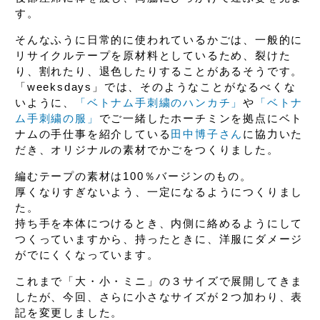
す。
そんなふうに日常的に使われているかごは、
一般的に
リサイクルテープを原材料としているため、
裂けた
り、割れたり、退色したりすることがあるそうです。
「weeksdays」では、
そのようなことがなるべくな
いように、
「ベトナム手刺繍のハンカチ」
や
「ベトナ
ム手刺繍の服」
でご一緒した
ホーチミンを拠点にベト
ナムの手仕事を紹介している
田中博子さん
に協力いた
だき、
オリジナルの素材でかごをつくりました。
編むテープの素材は100％バージンのもの。
厚くなりすぎないよう、
一定になるようにつくりまし
た。
持ち手を本体につけるとき、
内側に絡めるようにして
つくっていますから、
持ったときに、洋服にダメージ
が
でにくくなっています。
これまで「大・小・ミニ」の３サイズで
展開してきま
したが、
今回、さらに小さなサイズが２つ加わり、
表
記を変更しました。