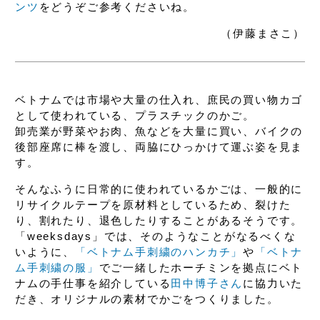
ンツ
をどうぞご参考くださいね。
（伊藤まさこ）
ベトナムでは市場や大量の仕入れ、
庶民の買い物カゴ
として使われている、
プラスチックのかご。
卸売業が野菜やお肉、魚などを大量に買い、
バイクの
後部座席に棒を渡し、
両脇にひっかけて運ぶ姿を見ま
す。
そんなふうに日常的に使われているかごは、
一般的に
リサイクルテープを原材料としているため、
裂けた
り、割れたり、退色したりすることがあるそうです。
「weeksdays」では、
そのようなことがなるべくな
いように、
「ベトナム手刺繍のハンカチ」
や
「ベトナ
ム手刺繍の服」
でご一緒した
ホーチミンを拠点にベト
ナムの手仕事を紹介している
田中博子さん
に協力いた
だき、
オリジナルの素材でかごをつくりました。