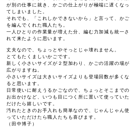
が別の仕事に就き、
かごの仕上がりが極端に遅くなっ
てしまいました。
それでも、「これしかできないから」と言って、
かご
を編んでくれた職人たち。
一人ひとりの作業量が増えた分、
編む力加減も統一さ
れて来たように思います。
丈夫なので、ちょっとやそっとじゃ壊れません。
とてもたくましいかごです。
新しく小さいサイズが２型加わり、
かごの活躍の場が
広がりますね。
小さいサイズは大きいサイズよりも
登場回数が多くな
ると思います。
日常使いに耐えうるかごなので、
ちょっとそこまでの
お出かけなど、
いつも目につく所に置いて
使っていた
だけたら嬉しいです。
汚れたときのお手入れも簡単なので、
じゃんじゃん使
っていただけたら
職人たちも喜びます。
（田中博子）