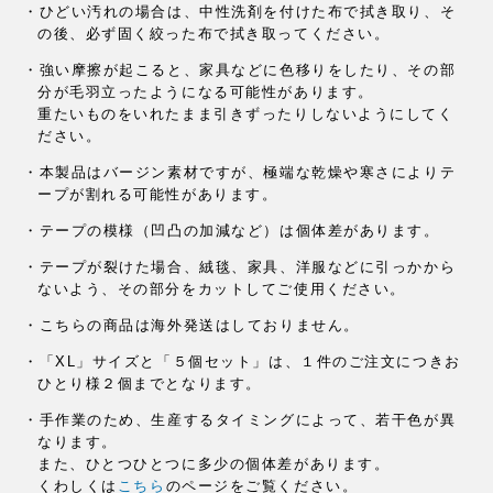
・ひどい汚れの場合は、中性洗剤を付けた布で拭き取り、そ
の後、
必ず固く絞った布で拭き取ってください。
・強い摩擦が起こると、家具などに色移りをしたり、
その部
分が毛羽立ったようになる可能性があります。
重たいものをいれたまま引きずったりしないようにしてく
ださい。
・本製品はバージン素材ですが、
極端な乾燥や寒さによりテ
ープが割れる可能性があります。
・テープの模様（凹凸の加減など）は個体差があります。
・テープが裂けた場合、絨毯、家具、洋服などに引っかから
ないよう、
その部分をカットしてご使用ください。
・こちらの商品は海外発送はしておりません。
・「XL」サイズと「５個セット」は、
１件のご注文につきお
ひとり様２個までとなります。
・手作業のため、
生産するタイミングによって、若干色が異
なります。
また、ひとつひとつに多少の個体差があります。
くわしくは
こちら
のページをご覧ください。