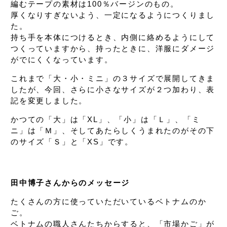
編むテープの素材は100％バージンのもの。
厚くなりすぎないよう、
一定になるようにつくりまし
た。
持ち手を本体につけるとき、
内側に絡めるようにして
つくっていますから、
持ったときに、洋服にダメージ
が
でにくくなっています。
これまで「大・小・ミニ」の３サイズで
展開してきま
したが、
今回、さらに小さなサイズが２つ加わり、
表
記を変更しました。
かつての「大」は「XL」、
「小」は「Ｌ」、
「ミ
ニ」は「Ｍ」、
そしてあたらしくうまれたのが
その下
のサイズ「Ｓ」と「XS」です。
田中博子さんからのメッセージ
たくさんの方に使っていただいているベトナムのか
ご。
ベトナムの職人さんたちからすると、
「市場かご」が