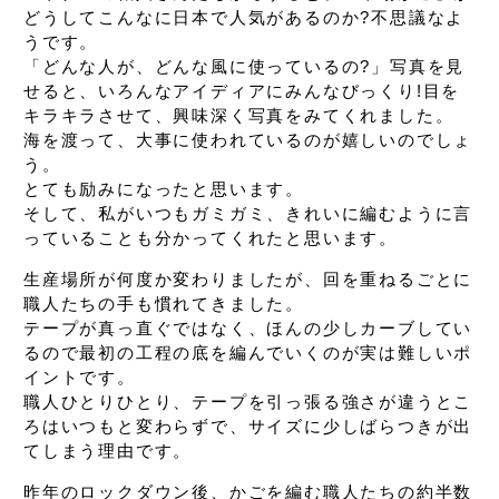
どうして
こんなに日本で人気があるのか?
不思議なよ
うです。
「どんな人が、どんな風に使っているの?」
写真を見
せると、
いろんなアイディアにみんなびっくり!
目を
キラキラさせて、興味深く写真をみてくれました。
海を渡って、大事に使われているのが嬉しいのでしょ
う。
とても励みになったと思います。
そして、私がいつもガミガミ、
きれいに編むように言
っていることも
分かってくれたと思います。
生産場所が何度か変わりましたが、
回を重ねるごとに
職人たちの手も慣れてきました。
テープが真っ直ぐではなく、
ほんの少しカーブしてい
るので
最初の工程の底を編んでいくのが実は難しいポ
イントです。
職人ひとりひとり、
テープを引っ張る強さが違うとこ
ろはいつもと変わらずで、
サイズに少しばらつきが出
てしまう理由です。
昨年のロックダウン後、
かごを編む職人たちの約半数