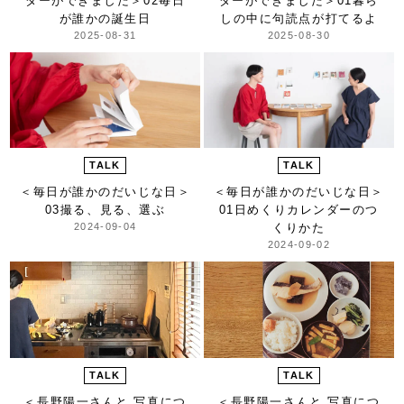
ダーができました＞
02毎日
ダーができました＞
01暮ら
が誰かの誕生日
しの中に句読点が打てるよ
2025-08-31
2025-08-30
TALK
TALK
＜毎日が誰かのだいじな日＞
＜毎日が誰かのだいじな日＞
03撮る、見る、選ぶ
01日めくりカレンダーのつ
2024-09-04
くりかた
2024-09-02
TALK
TALK
＜長野陽一さんと 写真につ
＜長野陽一さんと 写真につ