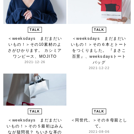
TALK
TALK
＜weeksdays まだまだい
＜weeksdays まだまだい
いもの！＞
その10素材のよ
いもの！＞
その６本とトート
さがひかります。 カシミア
をつくりました。 『まさこ
ワンピース、MOJITO
百景』、weeksdaysトート
2021-12-26
バッグ
2021-12-22
TALK
TALK
＜weeksdays まだまだい
＜同世代。＞
その８母親とし
いもの！＞
その５最初はみん
て。
なが疑問視？ ちいさな革の
2021-08-06