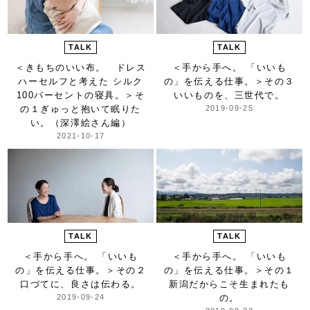
TALK
TALK
＜きもちのいい布。 ドレス
＜手から手へ。 「いいも
ハーセルフと考えた シルク
の」を伝える仕事。＞
その３
100パーセントの寝具。＞
そ
いいものを、三世代で。
の１ぎゅっと抱いて眠りた
2019-09-25
い。（深澤絵さん編）
2021-10-17
TALK
TALK
＜手から手へ。 「いいも
＜手から手へ。 「いいも
の」を伝える仕事。＞
その２
の」を伝える仕事。＞
その１
口づてに、良さは伝わる。
新潟だからこそ生まれたも
2019-09-24
の。