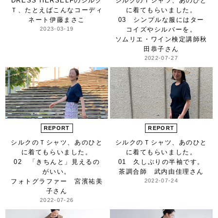
DRESS HERSELFのシルク
シルクのＴシャツ、
あのひと
Ｔ、
たとえばこんなコーディ
に着てもらいました。
ネート
伊藤まさこ
03 シンプルな服には
ター
2023-03-19
コイズやシルバーを。
ソムリエ・ワイン検定講師
秋
田恭子さん
2022-07-27
REPORT
REPORT
シルクのＴシャツ、
あのひと
シルクのＴシャツ、
あのひと
に着てもらいました。
に着てもらいました。
02 「きちんと」見えるの
01 久しぶりの半袖です。
がいい。
茶調合師 武内由佳理さん
フォトグラファー 宮濱祐美
2022-07-24
子さん
2022-07-26