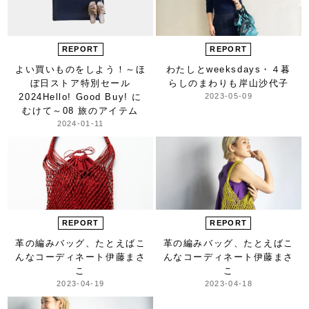
REPORT
REPORT
よい買いものをしよう！
～ほ
わたしとweeksdays・４
暮
ぼ日ストア特別セール
らしのまわりも
岸山沙代子
2024
Hello! Good Buy! に
2023-05-09
むけて～
08 旅のアイテム
2024-01-11
REPORT
REPORT
革の編みバッグ、
たとえばこ
革の編みバッグ、
たとえばこ
んなコーディネート
伊藤まさ
んなコーディネート
伊藤まさ
こ
こ
2023-04-19
2023-04-18