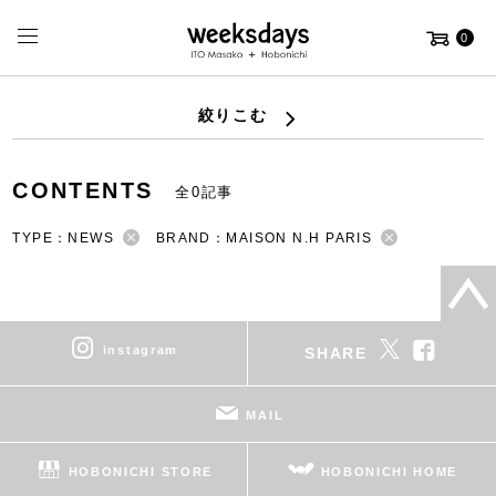
0
絞りこむ
CONTENTS
全0記事
TYPE：NEWS
BRAND：MAISON N.H PARIS
instagram
SHARE
MAIL
HOBONICHI STORE
HOBONICHI HOME