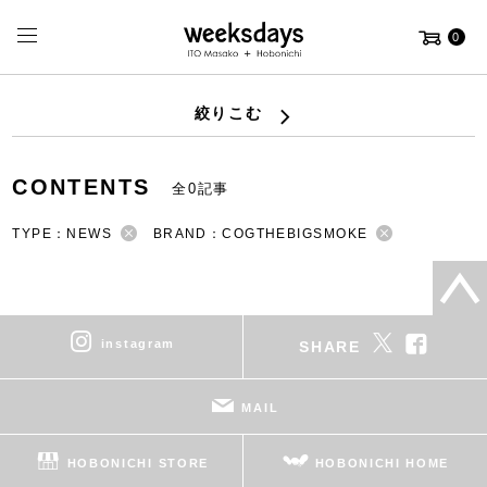
0
絞りこむ
CONTENTS
全0記事
TYPE：NEWS
BRAND：COGTHEBIGSMOKE
instagram
SHARE
MAIL
HOBONICHI STORE
HOBONICHI HOME