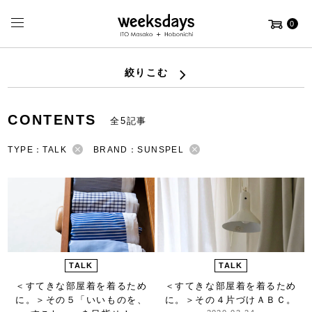
0
絞りこむ
CONTENTS
全5記事
TYPE：TALK
BRAND：SUNSPEL
TALK
TALK
＜すてきな部屋着を着るため
＜すてきな部屋着を着るため
に。＞
その５「いいものを、
に。＞
その４片づけＡＢＣ。