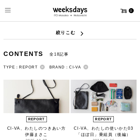
0
絞りこむ
CONTENTS
全18記事
TYPE：REPORT
BRAND：CI-VA
REPORT
REPORT
CI-VA、わたしのつきあい方
CI-VA、わたしの使いかた
03
伊藤まさこ
「ほぼ日」乗組員（後編）