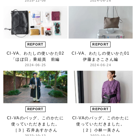
2025-12-08
2024-06-26
REPORT
REPORT
CI-VA、わたしの使いかた
02
CI-VA、わたしの使いかた
01
「ほぼ日」乗組員 前編
伊藤まさこさん編
2024-06-25
2024-06-24
REPORT
REPORT
CI-VAのバッグ、
このかたに
CI-VAのバッグ、
このかたに
使っていただきました。
使っていただきました。
［３］石井あすかさん
［２］小林一美さん
2022-10-12
2022-10-11