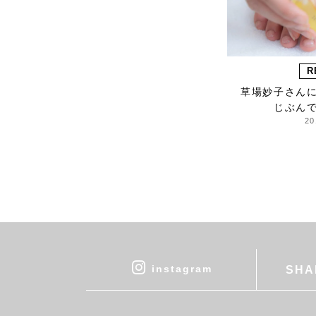
HARRISS GRACE
HENRI
himie
Honnete
R
i ro se
草場妙子さん
じぶん
JINS
20
JOHNBULL
KARMAN LINE
KEnTe
L'UNE
Le pivot
LERET.H
LESS by Gabriele
Riva & Kanako
instagram
SHA
Sakakura
LIVRER YOKOHAMA
LUCKYWOOD