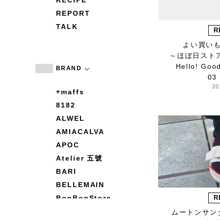
RECIPE
REPORT
TALK
R
よい買い
～ほぼ日スト
Hello! Go
BRAND
03
20
+maffs
8182
ALWEL
AMIACALVA
APOC
Atelier 五號
BARI
BELLEMAIN
BonBonStore
R
BOUQUET de L'UNE
ムートンサン