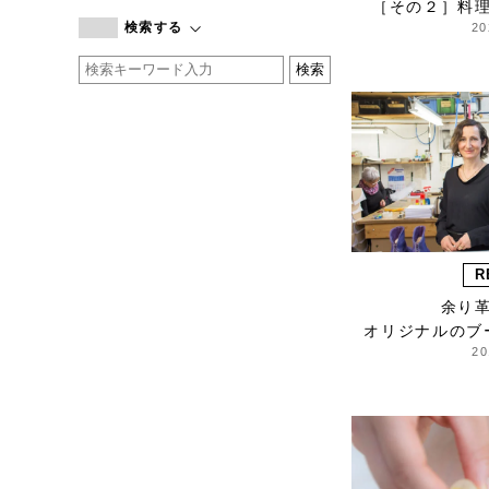
［その２］料
branc branc
検索する
20
by basics
CATWORTH
chisaki
CI-VA
COGTHEBIGSMOKE
cohan
CONVERSE
DEAN & DELUCA
DRESS HERSELF
R
DUENDE
余り
オリジナルのブ
EGI
20
Fatima Morocco
fog linen work
FUA accessory
GERMAN TRAINER
Harriss