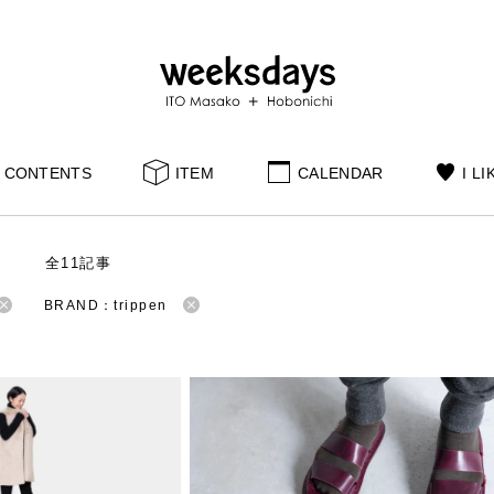
CONTENTS
ITEM
CALENDAR
I LI
S
全11記事
BRAND：trippen