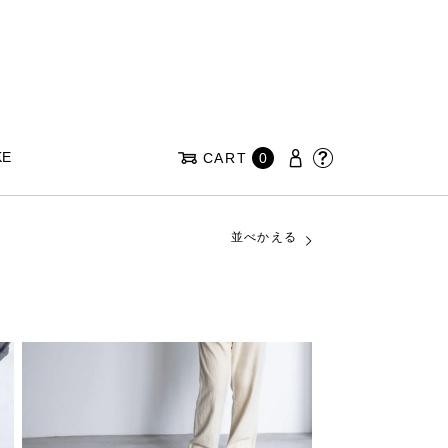
KE
CART
0
並べかえる