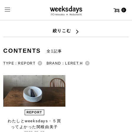
0
絞りこむ
CONTENTS
全1記事
TYPE：REPORT
BRAND：LERET.H
REPORT
わたしとweeksdays・５
買
ってよかった
関根由美子