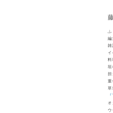
ふ
編
雑
イ
料
垣
担
重
草
『
オ
ウ