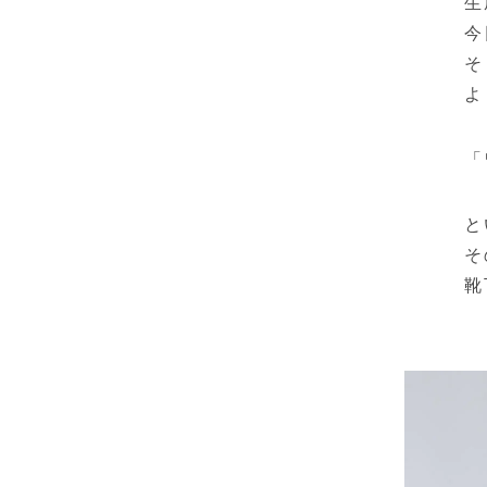
生
今
そ
よ
「
と
そ
靴