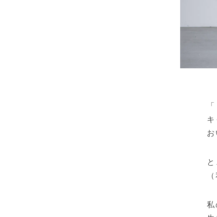
「
キ
お
と
（
私