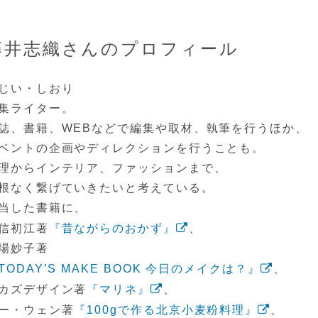
藤井志織さんのプロフィール
じい・しおり
集ライター。
誌、書籍、WEBなどで編集や取材、執筆を行うほか、
ベントの企画やディレクションを行うことも。
理からインテリア、ファッションまで、
根なく繋げていきたいと考えている。
当した書籍に、
信初江著
『昔ながらのおかず』
、
場妙子著
TODAY’S MAKE BOOK 今日のメイクは？』
、
カズデザイン著
『マリネ』
、
ー・ウェン著
『100gで作る北京小麦粉料理』
、