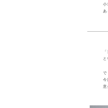
小
あ
「
と
で
今
意