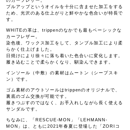
のカーフレザー。
プルアップという
オイルを十分に含ませた加工をする
ため、
光沢のある仕上がりと鮮やかな色合いが特長で
す。
WHITEの革は、trippenのなかでも
最もベーシックな
カーフレザー。
染色後、ワックス加工をして、
タンブル加工により柔
らかく仕上げました。
日焼けにより徐々に落ち着いた色合いに変化します。
履き込むことで柔らかくなり、馴染んできます。
インソール（中敷）の素材はムートン（シープスキ
ン）です。
ゴム素材のアウトソールはtrippenのオリジナルで、
裏底のゴム交換が可能です。
履きつぶすのではなく、
お手入れしながら長く使える
サンダルです。
ちなみに、「RESCUE-MON」「LEHMANN-
MON」は、
ともに2021年春夏に登場した
「ZORIコ