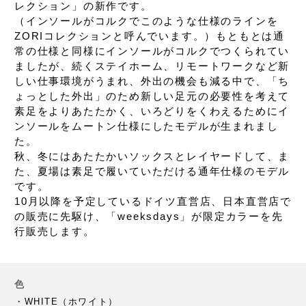
レクション」の新作です。
（インソールがコルクでこのような仕様のラインを
ZORIコレクションと呼んでいます。）
もともとは通
常の仕様と同様に
インソールがコルクでつくられてい
ましたが、
続くステイホーム、リモートワークなど
新
しい仕事環境がうまれ、外出の機会も減る中で、
「ち
ょっとした外出」のため新しい足元の必要性を考えて
素足をよりあたたかく、いろどりをくわえるために
イ
ンソールをムートン仕様にしたモデルが生まれまし
た。
秋、冬にはあたたかいソックスとレイヤードして、
ま
た、夏場は素足で履いていただける
通年仕様のモデル
です。
10月以降を予定している
ドイツ直営店、日本直営店で
の販売に先駆け、
「weeksdays」が限定カラーを先
行販売します。
色
・WHITE（ホワイト）