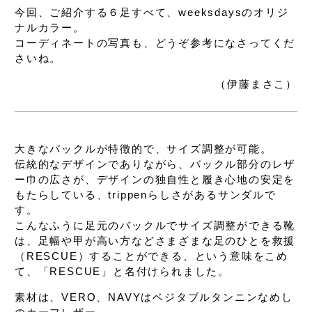
今回、ご紹介する６足すべて、
weeksdaysのオリジ
ナルカラー。
コーディネートの写真も、
どうぞ参考になさってくだ
さいね。
（伊藤まさこ）
大きなバックルが特徴的で、サイズ調整が可能。
伝統的なデザインでありながら、
バックル部分のレザ
ー巾の広さが、
デザインの独自性と
履き心地の安定を
もたらしている、
trippenらしさがあるサンダルで
す。
こんなふうに足元のバックルでサイズ調整ができる靴
は、
足幅や甲が高い方などさまざまな足のひとを
救援
（RESCUE）することができる、
という意味をこめ
て、
「RESCUE」と名付けられました。
素材は、VERO、NAVYは
ベジタブルタンニンなめし