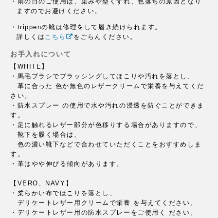
・雨の日のご使用は、染みや型くずれ、
色落ちの原因となり
ますのでお避けください。
・trippenの靴は修理をして履き続けられます。
詳しくは
こちら
をごらんください。
お手入れについて
【WHITE】
・馬毛ブラシでブラッシングしてほこりや汚れを落とし、
革に合った 色か無色のレザークリームで栄養を与えてくだ
さい。
・防水スプレー の使用で水や汚れの浸透を防ぐことができま
す。
・足に触れるレザー部分が色移りする場合がありますので、
靴下を履く場合は、
色の濃い靴下などで合わせていただくことをおすすめしま
す。
・革はやや伸びる傾向があります。
【VERO、NAVY】
・柔らかい布でほこりを落とし、
デリケートレザー用クリームで栄養 を与えてください。
・デリケートレザー用の防水スプレーをご使用く ださい。