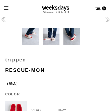
0
trippen
RESCUE-MON
（税込）
COLOR
VERO
NAVY