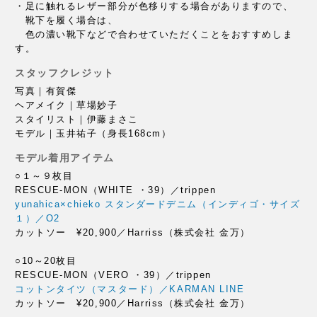
・足に触れるレザー部分が色移りする場合がありますので、
靴下を履く場合は、
色の濃い靴下などで合わせていただくことをおすすめしま
す。
スタッフクレジット
写真｜有賀傑
ヘアメイク｜草場妙子
スタイリスト｜伊藤まさこ
モデル｜玉井祐子（身長168cm）
モデル着用アイテム
○１～９枚目
RESCUE-MON（WHITE ・39）／trippen
yunahica×chieko スタンダードデニム（インディゴ・サイズ
１）／O2
カットソー ¥20,900／Harriss（株式会社 金万）
○10～20枚目
RESCUE-MON（VERO ・39）／trippen
コットンタイツ（マスタード）／KARMAN LINE
カットソー ¥20,900／Harriss（株式会社 金万）