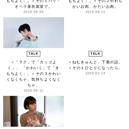
もちよく」。＞
その１パリ・
もちよく」。＞
その２やわら
オペラ座衣裳室で。
かいお肉、かたいお肉。
2018-09-09
2018-09-10
TALK
TALK
＜「ラク」で「カッコよ
＜ねむきゅんと、下着の話。
く」、 「かわいく」て「き
＞
その１ひとりになったら。
もちよく」。＞
その３かわい
2020-02-14
くなくちゃ、気持ちよくなく
ちゃ。
2018-09-11