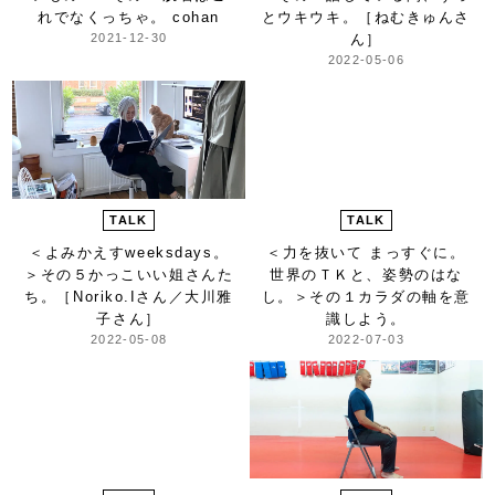
れでなくっちゃ。 cohan
とウキウキ。［ねむきゅんさ
2021-12-30
ん］
2022-05-06
TALK
TALK
＜よみかえすweeksdays。
＜力を抜いて まっすぐに。
＞
その５かっこいい姐さんた
世界のＴＫと、姿勢のはな
ち。［Noriko.Iさん／大川雅
し。＞
その１カラダの軸を意
子さん］
識しよう。
2022-05-08
2022-07-03