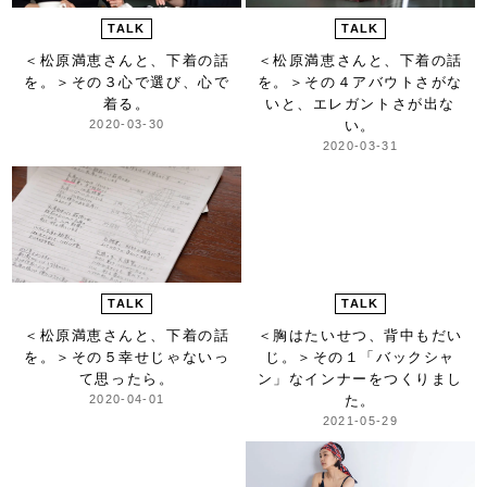
TALK
TALK
＜松原満恵さんと、下着の話
＜松原満恵さんと、下着の話
を。＞
その３心で選び、心で
を。＞
その４アバウトさがな
着る。
いと、エレガントさが出な
2020-03-30
い。
2020-03-31
TALK
TALK
＜松原満恵さんと、下着の話
＜胸はたいせつ、背中もだい
を。＞
その５幸せじゃないっ
じ。＞
その１「バックシャ
て思ったら。
ン」な
インナーをつくりまし
2020-04-01
た。
2021-05-29