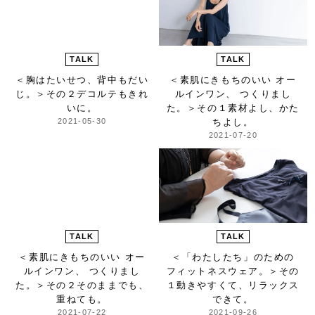
TALK
TALK
＜胸はたいせつ、背中もだい
＜素肌にきもちのいい オー
じ。＞
その２デコルテもきれ
ルインワン、 つくりまし
いに。
た。＞
その１素材よし、かた
2021-05-30
ちよし。
2021-07-20
TALK
TALK
＜素肌にきもちのいい オー
＜「わたしたち」のための
ルインワン、 つくりまし
フィットネスウェア。＞
その
た。＞
その２そのままでも、
１動きやすくて、リラックス
重ねても。
できて。
2021-07-22
2021-09-26