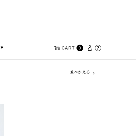
KE
CART
0
並べかえる