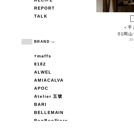
RECIPE
REPORT
TALK
＜手
01岡
20
BRAND
+maffs
8182
ALWEL
AMIACALVA
APOC
Atelier 五號
BARI
BELLEMAIN
BonBonStore
BOUQUET de L'UNE