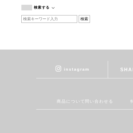
branc branc
検索する
by basics
CATWORTH
chisaki
CI-VA
COGTHEBIGSMOKE
cohan
CONVERSE
DEAN & DELUCA
instagram
SHA
DRESS HERSELF
DUENDE
EGI
Fatima Morocco
商品について問い合わせる
fog linen work
FUA accessory
GERMAN TRAINER
Harriss