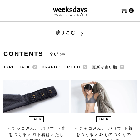
0
絞りこむ
CONTENTS
全6記事
TYPE：TALK
BRAND：LERET.H
更新が古い順
TALK
TALK
＜チャコさん、 パリで 下着
＜チャコさん、 パリで 下着
をつくる＞
01下着はわたし
をつくる＞
02ものづくりの