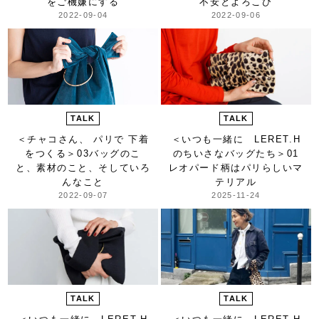
をご機嫌にする
不安とよろこび
2022-09-04
2022-09-06
TALK
TALK
＜チャコさん、 パリで 下着
＜いつも一緒に LERET.H
をつくる＞
03バッグのこ
のちいさなバッグたち＞
01
と、素材のこと、そしていろ
レオパード柄はパリらしいマ
んなこと
テリアル
2022-09-07
2025-11-24
TALK
TALK