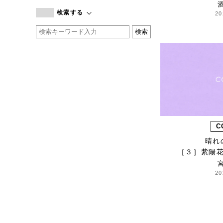
branc branc
検索する
20
by basics
CATWORTH
chisaki
CI-VA
COGTHEBIGSMOKE
cohan
CONVERSE
DEAN & DELUCA
DRESS HERSELF
C
DUENDE
晴れ
［３］紫陽
EGI
Fatima Morocco
20
fog linen work
FUA accessory
GERMAN TRAINER
Harriss