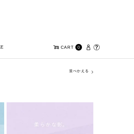
KE
CART
0
並べかえる