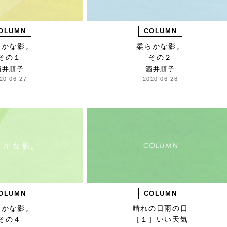
OLUMN
COLUMN
らかな影。
柔らかな影。
その１
その２
酒井順子
酒井順子
20-06-27
2020-06-28
OLUMN
COLUMN
らかな影。
晴れの日雨の日
その４
［１］いい天気