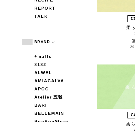
RECIPE
REPORT
TALK
C
柔
BRAND
20
+maffs
8182
ALWEL
AMIACALVA
APOC
Atelier 五號
BARI
BELLEMAIN
C
BonBonStore
柔
BOUQUET de L'UNE