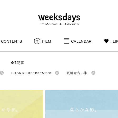
CONTENTS
ITEM
CALENDAR
I LI
S
全7記事
BRAND：BonBonStore
更新が古い順