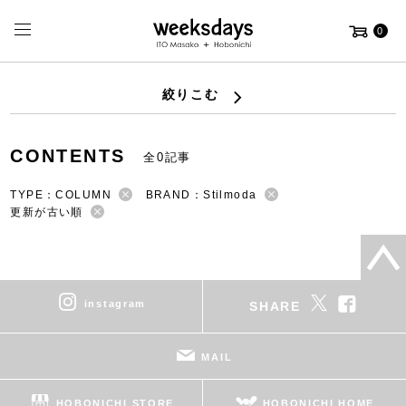
0
絞りこむ
CONTENTS
全0記事
TYPE：COLUMN
BRAND：Stilmoda
更新が古い順
instagram
SHARE
MAIL
HOBONICHI STORE
HOBONICHI HOME