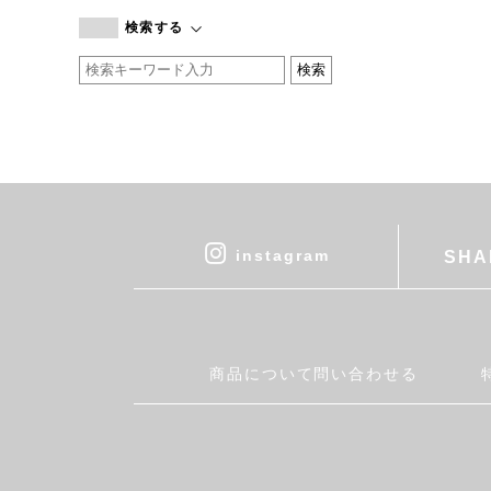
branc branc
検索する
by basics
CATWORTH
chisaki
CI-VA
COGTHEBIGSMOKE
cohan
CONVERSE
DEAN & DELUCA
instagram
SHA
DRESS HERSELF
DUENDE
EGI
Fatima Morocco
商品について問い合わせる
fog linen work
FUA accessory
GERMAN TRAINER
Harriss