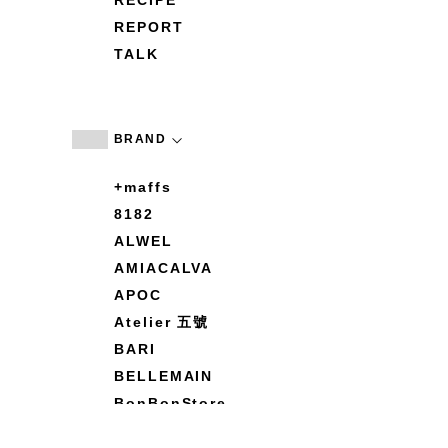
RECIPE
REPORT
TALK
BRAND
+maffs
8182
ALWEL
AMIACALVA
APOC
Atelier 五號
BARI
BELLEMAIN
BonBonStore
BOUQUET de L'UNE