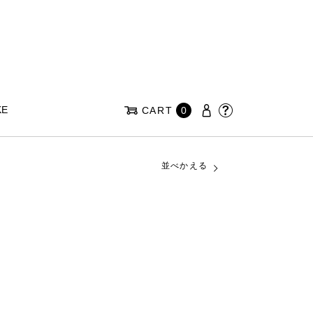
KE
CART
0
並べかえる