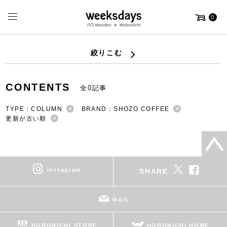
0
絞りこむ
CONTENTS
全0記事
TYPE：COLUMN
BRAND：SHOZO COFFEE
更新が古い順
instagram
SHARE
MAIL
HOBONICHI STORE
HOBONICHI HOME