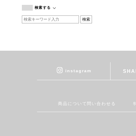
branc branc
検索する
by basics
CATWORTH
chisaki
CI-VA
COGTHEBIGSMOKE
cohan
CONVERSE
DEAN & DELUCA
instagram
SHA
DRESS HERSELF
DUENDE
EGI
Fatima Morocco
商品について問い合わせる
fog linen work
FUA accessory
GERMAN TRAINER
Harriss