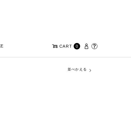
KE
CART
0
並べかえる