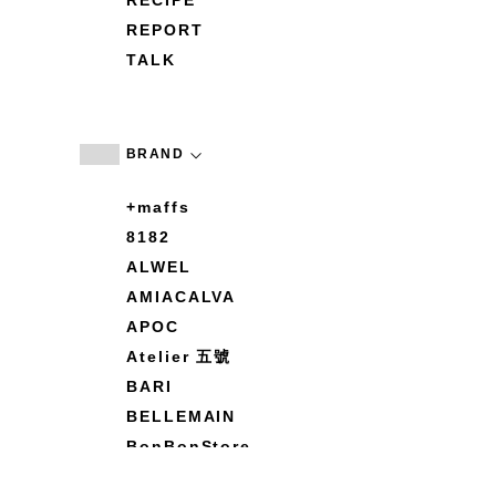
RECIPE
REPORT
TALK
BRAND
+maffs
8182
ALWEL
AMIACALVA
APOC
Atelier 五號
BARI
BELLEMAIN
BonBonStore
BOUQUET de L'UNE