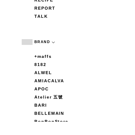
RECIPE
REPORT
TALK
BRAND
+maffs
8182
ALWEL
AMIACALVA
APOC
Atelier 五號
BARI
BELLEMAIN
BonBonStore
BOUQUET de L'UNE