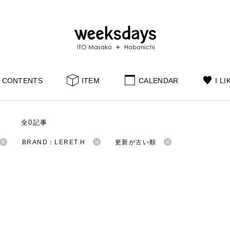
CONTENTS
ITEM
CALENDAR
I LI
S
全0記事
BRAND：LERET.H
更新が古い順