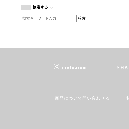
branc branc
検索する
by basics
CATWORTH
chisaki
CI-VA
COGTHEBIGSMOKE
cohan
CONVERSE
DEAN & DELUCA
instagram
SHA
DRESS HERSELF
DUENDE
EGI
Fatima Morocco
商品について問い合わせる
fog linen work
FUA accessory
GERMAN TRAINER
Harriss