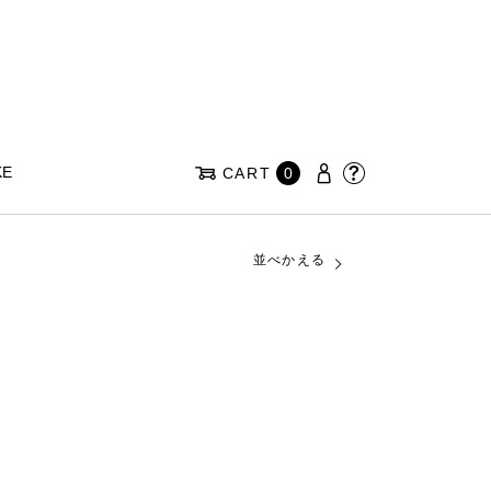
KE
CART
0
並べかえる