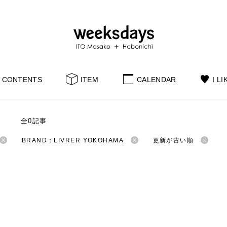
CONTENTS
ITEM
CALENDAR
I LI
S
全0記事
BRAND：LIVRER YOKOHAMA
更新が古い順