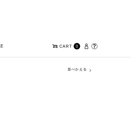
KE
CART
0
並べかえる