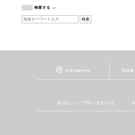
branc branc
検索する
by basics
CATWORTH
chisaki
CI-VA
COGTHEBIGSMOKE
cohan
CONVERSE
DEAN & DELUCA
instagram
SHA
DRESS HERSELF
DUENDE
EGI
Fatima Morocco
商品について問い合わせる
fog linen work
FUA accessory
GERMAN TRAINER
Harriss