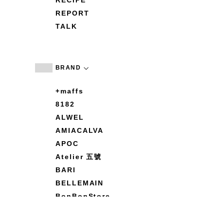
RECIPE
REPORT
TALK
BRAND
+maffs
8182
ALWEL
AMIACALVA
APOC
Atelier 五號
BARI
BELLEMAIN
BonBonStore
BOUQUET de L'UNE