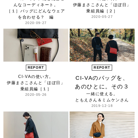
んなコーディネート。
伊藤まさこさんと「ほぼ日」
［１］バッグにどんなウェア
乗組員編［２］
を合わせる？ 編
2020-05-27
2020-09-27
REPORT
REPORT
CI-VAの使い方。
CI-VAのバッグを、
伊藤まさこさんと「ほぼ日」
あのひとに。その３
乗組員編［１］
一緒に使える。
2020-05-26
ともえさん＆ミムケンさん
2019-12-18