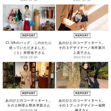
REPORT
REPORT
CI-VAのバッグ、
このかたに
あのひとの
コーディネート。
使っていただきました。
その３
デザイナー／布作家
川
［１］井部祐子さん
上直子さん
2022-10-09
2022-02-09
REPORT
REPORT
あのひとの
コーディネート。
あのひとの
コーディネート。
その２
料理人
野木早苗さん
その１
ブックデザイナー
福間
2022-02-08
優子さん