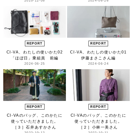
2025-12-08
2024-06-26
REPORT
REPORT
CI-VA、わたしの使いかた
02
CI-VA、わたしの使いかた
01
「ほぼ日」乗組員 前編
伊藤まさこさん編
2024-06-25
2024-06-24
REPORT
REPORT
CI-VAのバッグ、
このかたに
CI-VAのバッグ、
このかたに
使っていただきました。
使っていただきました。
［３］石井あすかさん
［２］小林一美さん
2022-10-12
2022-10-11