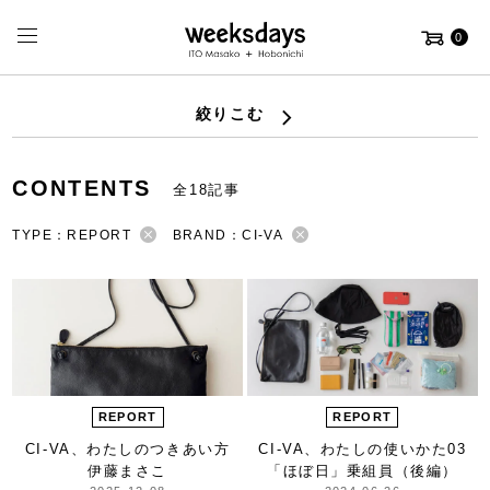
0
絞りこむ
CONTENTS
全18記事
TYPE：REPORT
BRAND：CI-VA
REPORT
REPORT
CI-VA、わたしのつきあい方
CI-VA、わたしの使いかた
03
伊藤まさこ
「ほぼ日」乗組員（後編）