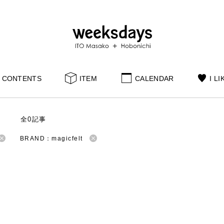
CONTENTS
ITEM
CALENDAR
I LI
S
全0記事
BRAND：magicfelt