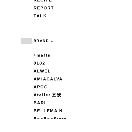
RECIPE
REPORT
TALK
BRAND
+maffs
8182
ALWEL
AMIACALVA
APOC
Atelier 五號
BARI
BELLEMAIN
BonBonStore
BOUQUET de L'UNE