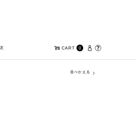
KE
CART
0
並べかえる