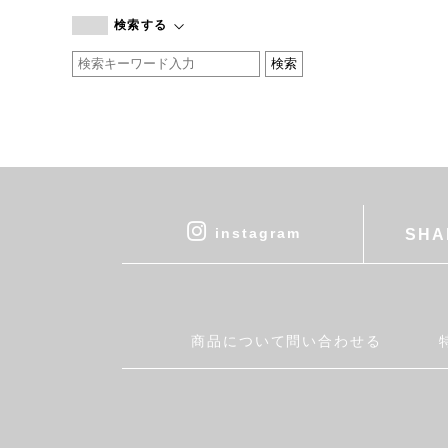
branc branc
検索する
by basics
CATWORTH
chisaki
CI-VA
COGTHEBIGSMOKE
cohan
CONVERSE
DEAN & DELUCA
instagram
SHA
DRESS HERSELF
DUENDE
EGI
Fatima Morocco
商品について問い合わせる
fog linen work
FUA accessory
GERMAN TRAINER
Harriss