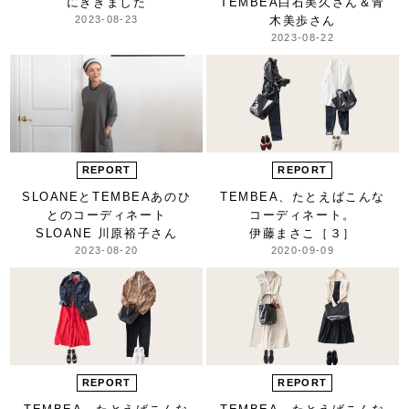
にききました
TEMBEA
白石美久さん＆青
2023-08-23
木美歩さん
2023-08-22
REPORT
REPORT
SLOANEとTEMBEA
あのひ
TEMBEA、
たとえばこんな
との
コーディネート
コーディネート。
SLOANE 川原裕子さん
伊藤まさこ
［３］
2023-08-20
2020-09-09
REPORT
REPORT