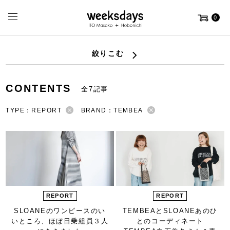
0
絞りこむ
CONTENTS
全7記事
TYPE：REPORT
BRAND：TEMBEA
REPORT
REPORT
SLOANEの
ワンピースのい
TEMBEAとSLOANE
あのひ
いところ、
ほぼ日乗組員３人
との
コーディネート