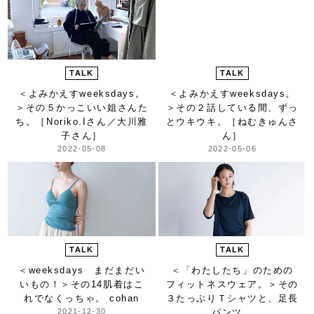
TALK
TALK
＜よみかえすweeksdays。
＜よみかえすweeksdays。
＞
その５かっこいい姐さんた
＞
その２話している間、ずっ
ち。［Noriko.Iさん／大川雅
とウキウキ。［ねむきゅんさ
子さん］
ん］
2022-05-08
2022-05-06
TALK
TALK
＜weeksdays まだまだい
＜「わたしたち」のための
いもの！＞
その14肌着はこ
フィットネスウェア。＞
その
れでなくっちゃ。 cohan
３たっぷりＴシャツと、足長
2021-12-30
パンツ。