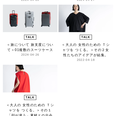
TALK
TALK
＜旅について 旅支度につい
＜大人の 女性のための Ｔシ
て＞
01複数のスーツケース
ャツを つくる。＞
その２女
2024-04-26
性たちのアイデアが結集。
2022-04-18
TALK
＜大人の 女性のための Ｔシ
ャツを つくる。＞
その１
「顔が違う」素材との出会