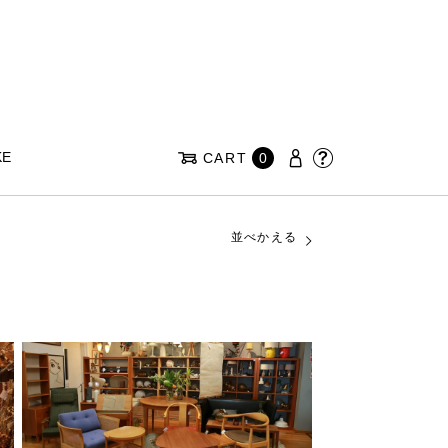
KE
CART
0
並べかえる