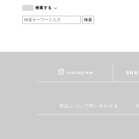
branc branc
検索する
by basics
CATWORTH
chisaki
CI-VA
COGTHEBIGSMOKE
cohan
CONVERSE
DEAN & DELUCA
instagram
SHA
DRESS HERSELF
DUENDE
EGI
Fatima Morocco
商品について問い合わせる
fog linen work
FUA accessory
GERMAN TRAINER
Harriss