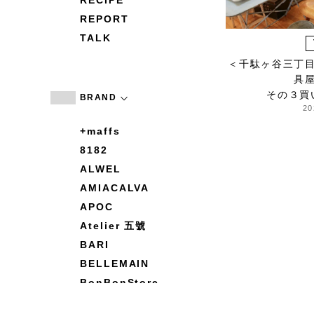
RECIPE
REPORT
TALK
＜千駄ヶ谷三丁
具
その３買
BRAND
20
+maffs
8182
ALWEL
AMIACALVA
APOC
Atelier 五號
BARI
BELLEMAIN
BonBonStore
BOUQUET de L'UNE