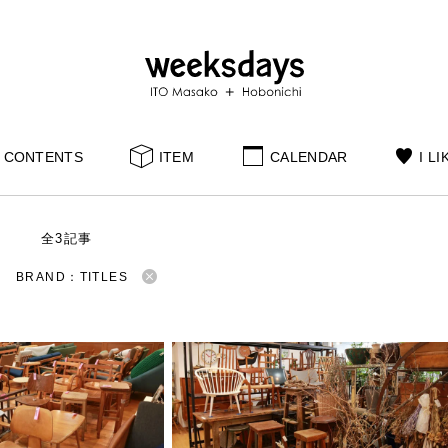
CONTENTS
ITEM
CALENDAR
I LI
S
全3記事
BRAND：TITLES