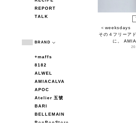
RECIPE
REPORT
TALK
＜weeksday
その４フリーア
に。 AMI
BRAND
20
+maffs
8182
ALWEL
AMIACALVA
APOC
Atelier 五號
BARI
BELLEMAIN
BonBonStore
BOUQUET de L'UNE