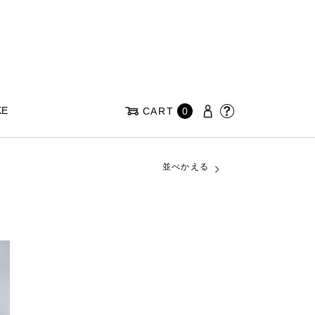
KE
CART
0
並べかえる