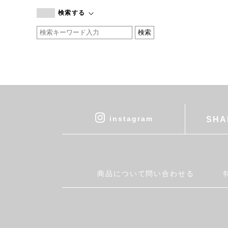
branc branc
検索する
by basics
CATWORTH
chisaki
CI-VA
COGTHEBIGSMOKE
cohan
CONVERSE
DEAN & DELUCA
instagram
SHA
DRESS HERSELF
DUENDE
EGI
Fatima Morocco
商品について問い合わせる
fog linen work
FUA accessory
GERMAN TRAINER
Harriss