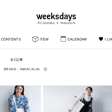
CONTENTS
ITEM
CALENDAR
I LI
S
全2記事
BRAND：AMIACALVA