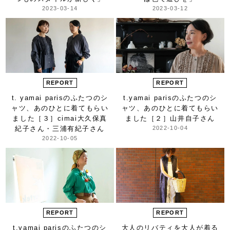
2023-03-14
2023-03-12
REPORT
REPORT
t. yamai parisのふたつのシ
t.yamai parisのふたつのシ
ャツ、
あのひとに着てもらい
ャツ、
あのひとに着てもらい
ました
［３］cimai
大久保真
ました
［２］山井自子さん
紀子さん・三浦有紀子さん
2022-10-04
2022-10-05
REPORT
REPORT
t.yamai parisのふたつのシ
大人のリバティを
大人が着る