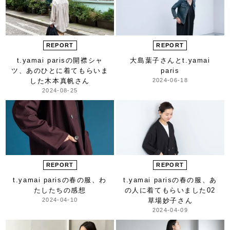
REPORT
REPORT
t.yamai parisの開襟シャ
大島葉子さんと
t.yamai
ツ、
あのひとに着てもらいま
paris
した
木本真帆さん
2024-06-18
2024-08-25
REPORT
REPORT
t.yamai parisの春の服、
わ
t.yamai parisの春の服、
あ
たしたちの感想
の人に着てもらいました
02
2024-04-10
草場妙子さん
2024-04-09