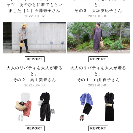
ャツ、
あのひとに着てもらい
と。
ました
［１］石澤敬子さん
その３ 大坂友紀子さん
2022-10-02
2021-06-09
REPORT
REPORT
大人のリバティを
大人が着る
大人のリバティを
大人が着る
と。
と。
その２ 高山美奈さん
その１ 山井自子さん
2021-06-08
2021-06-06
REPORT
REPORT