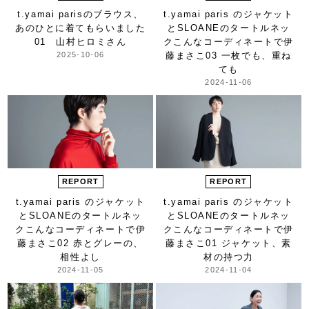
t.yamai parisのブラウス、
t.yamai paris のジャケット
あのひとに着てもらいました
と
SLOANEのタートルネッ
01 山村ヒロミさん
ク
こんなコーディネートで
伊
2025-10-06
藤まさこ
03 一枚でも、重ね
ても
2024-11-06
REPORT
REPORT
t.yamai paris のジャケット
t.yamai paris のジャケット
と
SLOANEのタートルネッ
と
SLOANEのタートルネッ
ク
こんなコーディネートで
伊
ク
こんなコーディネートで
伊
藤まさこ
02 赤とグレーの、
藤まさこ
01 ジャケット、素
相性よし
材の持つ力
2024-11-05
2024-11-04