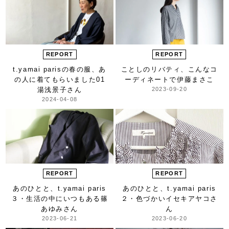
REPORT
REPORT
t.yamai parisの春の服、
あ
ことしのリバティ、
こんなコ
の人に着てもらいました
01
ーディネートで
伊藤まさこ
湯浅景子さん
2023-09-20
2024-04-08
REPORT
REPORT
あのひとと、t.yamai paris
あのひとと、t.yamai paris
３・生活の中にいつもある
篠
２・色づかい
イセキアヤコさ
あゆみさん
ん
2023-06-21
2023-06-20