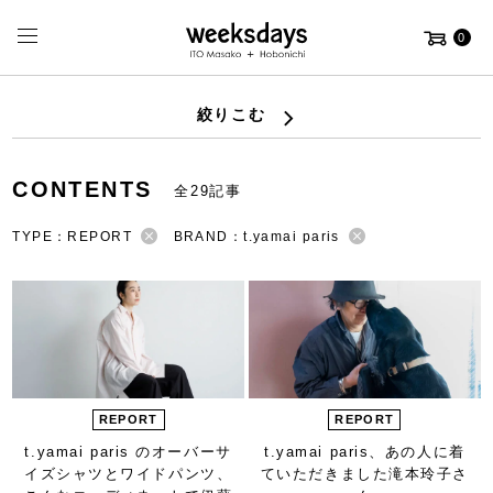
0
絞りこむ
CONTENTS
全29記事
TYPE：REPORT
BRAND：t.yamai paris
REPORT
REPORT
t.yamai paris の
オーバーサ
t.yamai paris、
あの人に着
イズシャツと
ワイドパンツ、
ていただきました
滝本玲子さ