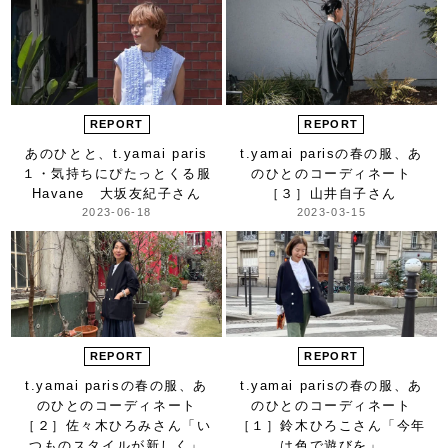
REPORT
REPORT
あのひとと、t.yamai paris
t.yamai parisの春の服、
あ
１・気持ちにぴたっとくる服
のひとのコーディネート
Havane 大坂友紀子さん
［３］山井自子さん
2023-06-18
2023-03-15
REPORT
REPORT
t.yamai parisの春の服、
あ
t.yamai parisの春の服、
あ
のひとのコーディネート
のひとのコーディネート
［２］佐々木ひろみさん
「い
［１］鈴木ひろこさん
「今年
つものスタイルが新しく」
は色で遊びを」