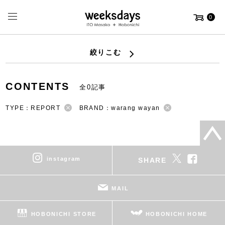
0
絞りこむ
CONTENTS
全0記事
TYPE：REPORT
BRAND：warang wayan
instagram
SHARE
MAIL
HOBONICHI STORE
HOBONICHI HOME