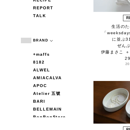
RECIPE
REPORT
TALK
R
生活のた
「weeksd
に並ぶ3
BRAND
ぜん
伊藤まさこ ＋ 
+maffs
2
8182
20
ALWEL
AMIACALVA
APOC
Atelier 五號
BARI
BELLEMAIN
BonBonStore
BOUQUET de L'UNE
R