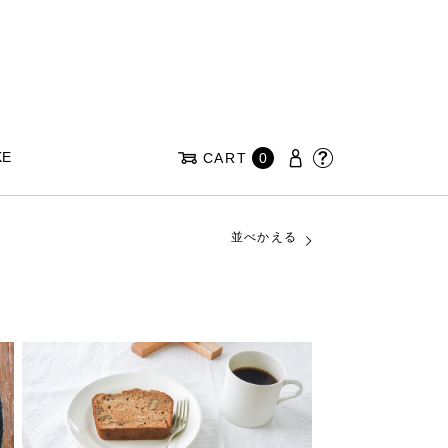
KE
CART
0
並べかえる