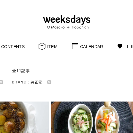
CONTENTS
ITEM
CALENDAR
I LI
S
全11記事
BRAND：鋼正堂