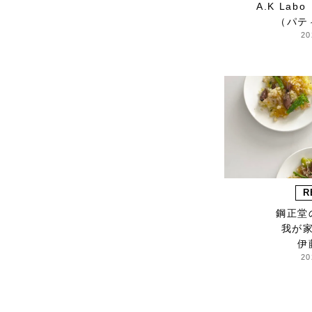
A.K La
HARRISS GRACE
（パテ
HENRI
20
himie
Honnete
i ro se
JINS
JOHNBULL
KARMAN LINE
KEnTe
L'UNE
R
Le pivot
鋼正堂
LERET.H
我が
LESS by Gabriele
伊
Riva & Kanako
20
Sakakura
LIVRER YOKOHAMA
LUCKYWOOD