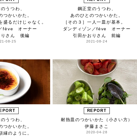
堂のうつわ、
鋼正堂のうつわ、
のつかいかた。
あのひとのつかいかた。
を盛るだけじゃなく。
［その３］一人一皿が基本。
／fève オーナー
ダンディゾン／fève オーナー
おりさん 後編
引田かおりさん 前編
21-08-25
2021-08-24
EPORT
REPORT
堂のうつわ、
耐熱皿のつかいかた（小さい方）
のつかいかた。
伊藤まさこ
2020-04-28
］額縁のように。