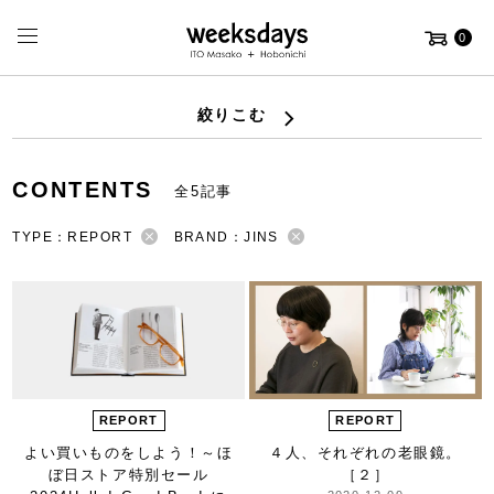
0
絞りこむ
CONTENTS
全5記事
TYPE：REPORT
BRAND：JINS
REPORT
REPORT
よい買いものをしよう！
～ほ
４人、それぞれの老眼鏡。
ぼ日ストア特別セール
［２］