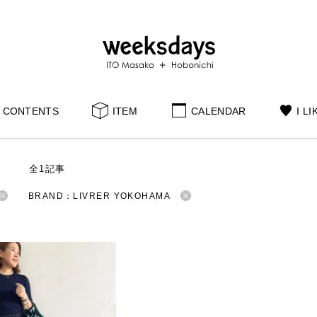
CONTENTS
ITEM
CALENDAR
I LI
S
全1記事
BRAND：LIVRER YOKOHAMA