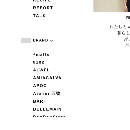
RECIPE
REPORT
TALK
R
わたしとw
暮ら
岸
BRAND
20
+maffs
8182
ALWEL
AMIACALVA
APOC
Atelier 五號
BARI
BELLEMAIN
BonBonStore
BOUQUET de L'UNE