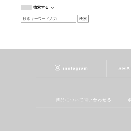
branc branc
検索する
by basics
CATWORTH
chisaki
CI-VA
COGTHEBIGSMOKE
cohan
CONVERSE
DEAN & DELUCA
instagram
SHA
DRESS HERSELF
DUENDE
EGI
Fatima Morocco
商品について問い合わせる
fog linen work
FUA accessory
GERMAN TRAINER
Harriss