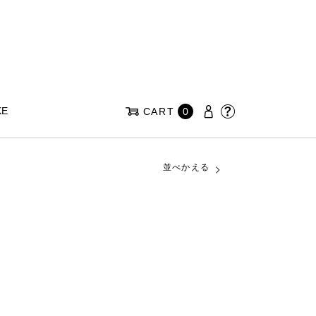
KE
CART
0
並べかえる