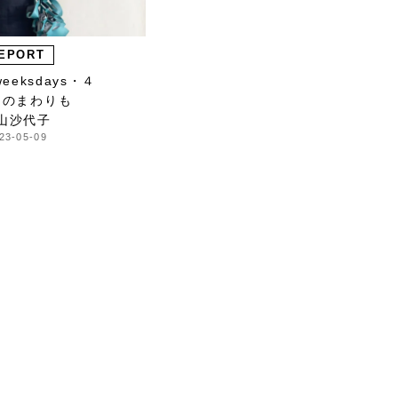
EPORT
eeksdays・４
しのまわりも
山沙代子
23-05-09