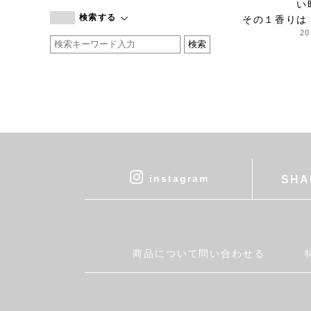
い
branc branc
検索する
その１香りは
by basics
20
CATWORTH
chisaki
CI-VA
COGTHEBIGSMOKE
cohan
CONVERSE
DEAN & DELUCA
DRESS HERSELF
instagram
SHA
DUENDE
EGI
Fatima Morocco
fog linen work
商品について問い合わせる
FUA accessory
GERMAN TRAINER
Harriss