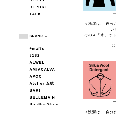
RECIPE
REPORT
TALK
＜洗濯は、 自分
い
その４「水」で
BRAND
20
+maffs
8182
ALWEL
AMIACALVA
APOC
Atelier 五號
BARI
BELLEMAIN
BonBonStore
BOUQUET de L'UNE
＜洗濯は、 自分