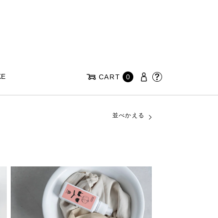
KE
CART
0
並べかえる