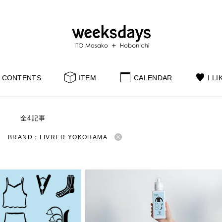
CONTENTS
ITEM
CALENDAR
I LI
S
全4記事
BRAND：LIVRER YOKOHAMA