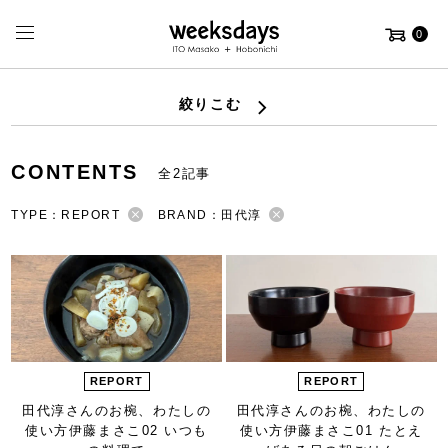
0
絞りこむ
CONTENTS
全2記事
TYPE：REPORT
BRAND：田代淳
REPORT
REPORT
田代淳さんのお椀、
わたしの
田代淳さんのお椀、
わたしの
使い方
伊藤まさこ
02 いつも
使い方
伊藤まさこ
01 たとえ