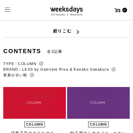
0
絞りこむ
CONTENTS
全3記事
TYPE：COLUMN
BRAND：LESS by Gabriele Riva & Kanako Sakakura
更新が古い順
COLUMN
COLUMN