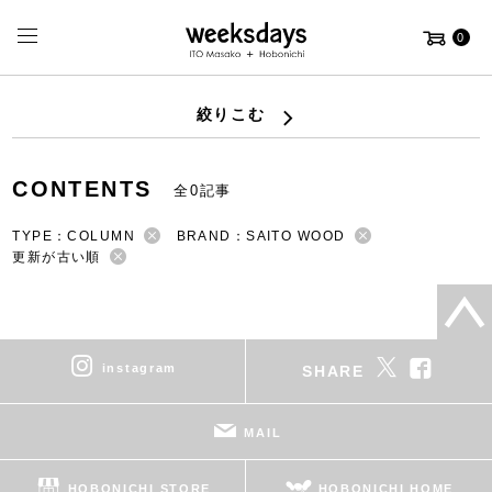
0
絞りこむ
CONTENTS
全0記事
TYPE：COLUMN
BRAND：SAITO WOOD
更新が古い順
instagram
SHARE
MAIL
HOBONICHI STORE
HOBONICHI HOME