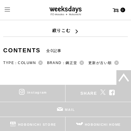
0
絞りこむ
CONTENTS
全0記事
TYPE：COLUMN
BRAND：鋼正堂
更新が古い順
instagram
SHARE
MAIL
HOBONICHI STORE
HOBONICHI HOME