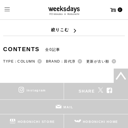
0
絞りこむ
CONTENTS
全0記事
TYPE：COLUMN
BRAND：田代淳
更新が古い順
instagram
SHARE
MAIL
HOBONICHI STORE
HOBONICHI HOME