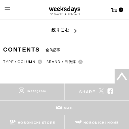
0
絞りこむ
CONTENTS
全0記事
TYPE：COLUMN
BRAND：田代淳
instagram
SHARE
MAIL
HOBONICHI STORE
HOBONICHI HOME