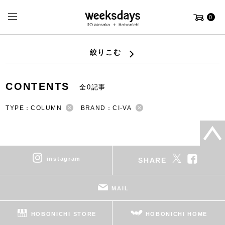
0
絞りこむ
CONTENTS
全0記事
TYPE：COLUMN
BRAND：CI-VA
instagram
SHARE
MAIL
HOBONICHI STORE
HOBONICHI HOME