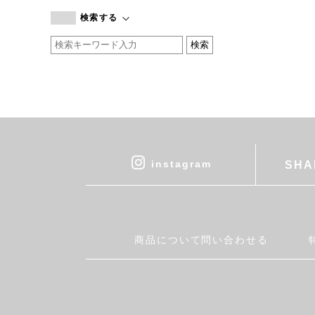
branc branc
検索する
by basics
CATWORTH
chisaki
CI-VA
COGTHEBIGSMOKE
cohan
CONVERSE
DEAN & DELUCA
instagram
SHA
DRESS HERSELF
DUENDE
EGI
Fatima Morocco
商品について問い合わせる
fog linen work
FUA accessory
GERMAN TRAINER
Harriss