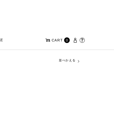
KE
CART
0
並べかえる