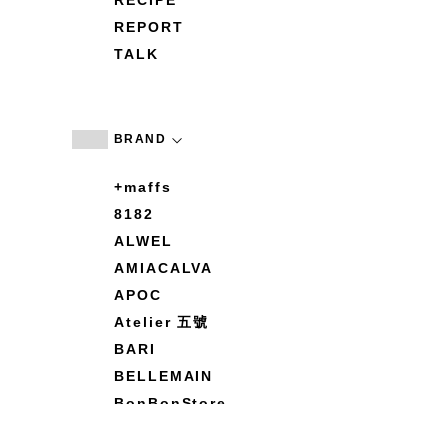
RECIPE
REPORT
TALK
BRAND
+maffs
8182
ALWEL
AMIACALVA
APOC
Atelier 五號
BARI
BELLEMAIN
BonBonStore
BOUQUET de L'UNE