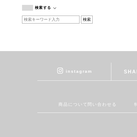
branc branc
検索する
by basics
CATWORTH
chisaki
CI-VA
COGTHEBIGSMOKE
cohan
CONVERSE
DEAN & DELUCA
instagram
SHA
DRESS HERSELF
DUENDE
EGI
Fatima Morocco
商品について問い合わせる
fog linen work
FUA accessory
GERMAN TRAINER
Harriss