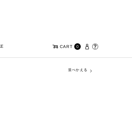
KE
CART
0
並べかえる