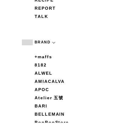
RECIPE
REPORT
TALK
BRAND
+maffs
8182
ALWEL
AMIACALVA
APOC
Atelier 五號
BARI
BELLEMAIN
BonBonStore
BOUQUET de L'UNE