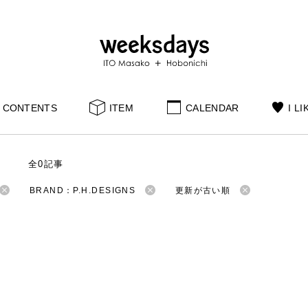
CONTENTS
ITEM
CALENDAR
I LI
S
全0記事
BRAND：P.H.DESIGNS
更新が古い順