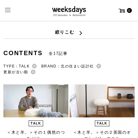
0
絞りこむ
CONTENTS
全17記事
TYPE：TALK
BRAND：北の住まい設計社
更新が古い順
TALK
TALK
＜木と羊。＞
その１偶然のつ
＜木と羊。＞
その２英国のオ