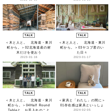
TALK
TALK
＜木と人と。 北海道・東川
＜木と人と。 北海道・東川
町から。＞
02北海道産の材
町から。＞
03ヤコブ君のい
木だけを使おう
た日々
2023-01-16
2023-01-17
TALK
TALK
＜木と人と。 北海道・東川
＜家具と「わたし」の間に＞
町から。＞
04Half Round
01存在感は家具といっしょ
Tableと、お手入れのこと
2024-02-05