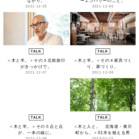
ながり。
ーエンバリーのこと。
2021-12-05
2021-12-06
TALK
TALK
＜木と羊。＞
その３北欧旅行
＜木と羊。＞
その４家具づく
がきっかけで。
り、家づくり。
2021-12-07
2021-12-08
TALK
TALK
＜木と羊。＞
その５点と点
＜木と人と。 北海道・東川
が、一本の線に。
町から。＞
01木を植える男
2021-12-09
2023-01-15