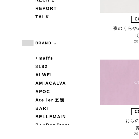
RECIPE
REPORT
TALK
C
夜のくらや
20
BRAND
+maffs
8182
ALWEL
AMIACALVA
APOC
Atelier 五號
BARI
C
BELLEMAIN
おら
BonBonStore
BOUQUET de L'UNE
20