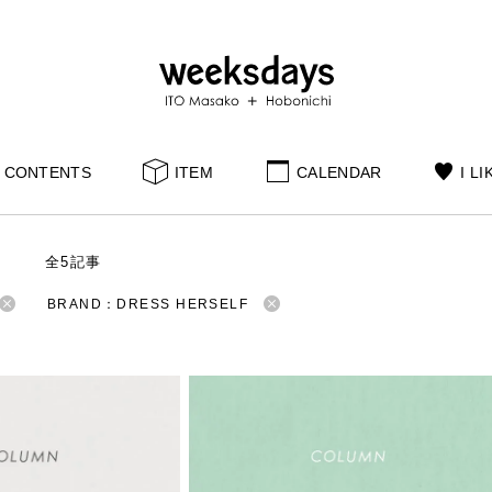
CONTENTS
ITEM
CALENDAR
I LI
S
全5記事
BRAND：DRESS HERSELF