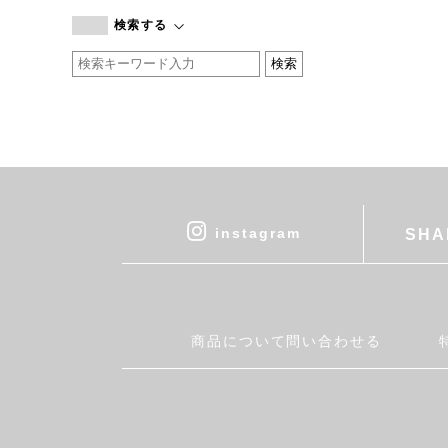
branc branc
検索する
by basics
CATWORTH
chisaki
CI-VA
COGTHEBIGSMOKE
cohan
CONVERSE
DEAN & DELUCA
instagram
SHA
DRESS HERSELF
DUENDE
EGI
Fatima Morocco
商品について問い合わせる
fog linen work
FUA accessory
GERMAN TRAINER
Harriss