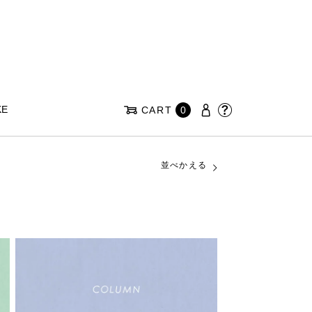
KE
CART
0
並べかえる