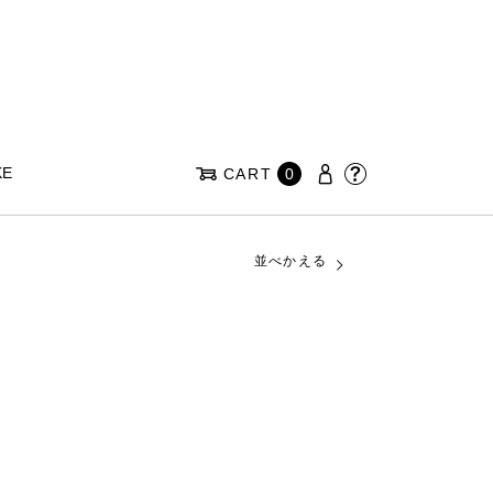
KE
CART
0
並べかえる