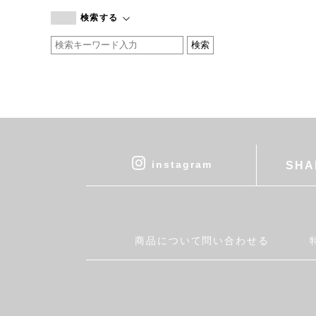
branc branc
検索する
by basics
CATWORTH
chisaki
CI-VA
COGTHEBIGSMOKE
cohan
CONVERSE
DEAN & DELUCA
instagram
SHA
DRESS HERSELF
DUENDE
EGI
Fatima Morocco
商品について問い合わせる
fog linen work
FUA accessory
GERMAN TRAINER
Harriss