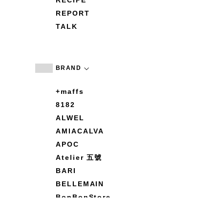
RECIPE
REPORT
TALK
BRAND
+maffs
8182
ALWEL
AMIACALVA
APOC
Atelier 五號
BARI
BELLEMAIN
BonBonStore
BOUQUET de L'UNE