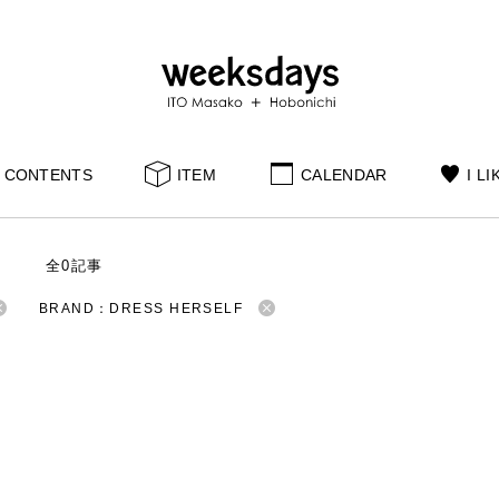
CONTENTS
ITEM
CALENDAR
I LI
S
全0記事
BRAND：DRESS HERSELF