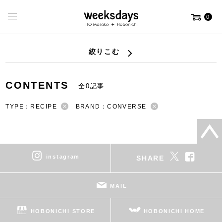
0
絞りこむ
CONTENTS
全0記事
TYPE：RECIPE
BRAND：CONVERSE
instagram
SHARE
MAIL
HOBONICHI STORE
HOBONICHI HOME